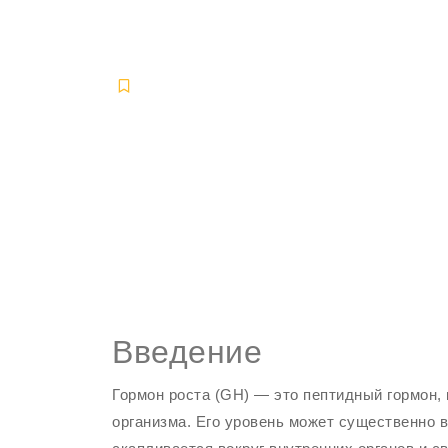
жир
Uncategorized
May 15, 2026
-
-
Введение
Гормон роста (GH) — это пептидный гормон,
организма. Его уровень может существенно 