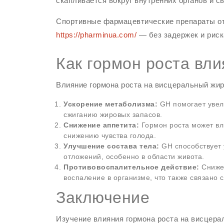
скапливается вокруг внутренних органов и 
Спортивные фармацевтические препараты от
https://pharminua.com/
— без задержек и риск
Как гормон роста вл
Влияние гормона роста на висцеральный жир
Ускорение метаболизма:
GH помогает увели
сжиганию жировых запасов.
Снижение аппетита:
Гормон роста может вли
снижению чувства голода.
Улучшение состава тела:
GH способствует
отложений, особенно в области живота.
Противовоспалительное действие:
Снижен
воспаление в организме, что также связано
Заключение
Изучение влияния гормона роста на висцера