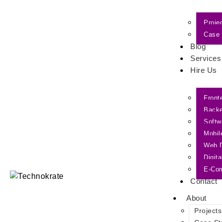
Proje
Case 
Blog
Services
Hire Us
Front
Back
Softw
Mobil
Web 
Digit
E-Co
Contact
About
Projects