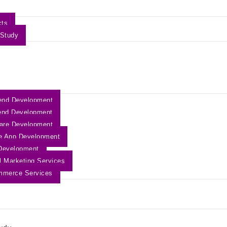
cts
Study
end Development
end Development
are Development
e App Development
Development
al Marketing Services
mmerce Services