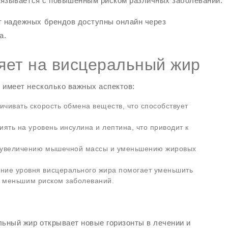
связывается с повышенным риском различных заболеваний.
 надежных брендов доступны онлайн через
а.
ияет на висцеральный жир
 имеет несколько важных аспектов:
чивать скорость обмена веществ, что способствует
ять на уровень инсулина и лептина, что приводит к
 увеличению мышечной массы и уменьшению жировых
ие уровня висцерального жира помогает уменьшить
 с меньшим риском заболеваний.
льный жир открывает новые горизонты в лечении и