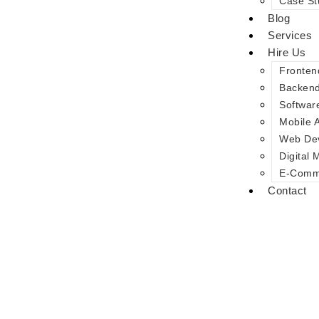
Case St
Blog
Services
Hire Us
Fronten
Backen
Softwar
Mobile 
Web De
Digital 
E-Comme
Contact
Влияние гор