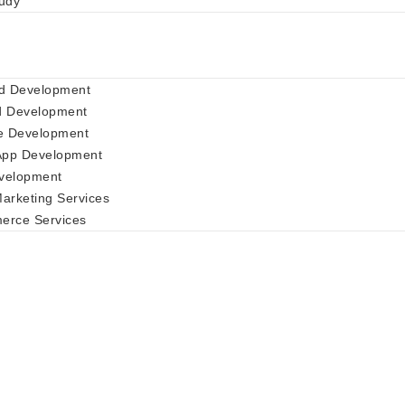
udy
d Development
d Development
e Development
App Development
velopment
Marketing Services
rce Services
мона роста на в